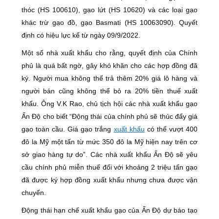
thóc (HS 100610), gạo lứt (HS 10620) và các loại gạo
khác trừ gạo đồ, gạo Basmati (HS 10063090). Quyết
định có hiệu lực kể từ ngày 09/9/2022.
Một số nhà xuất khẩu cho rằng, quyết định của Chính
phủ là quá bất ngờ, gây khó khăn cho các hợp đồng đã
ký. Người mua không thể trả thêm 20% giá lô hàng và
người bán cũng không thể bỏ ra 20% tiền thuế xuất
khẩu. Ông V.K Rao, chủ tịch hội các nhà xuất khẩu gạo
Ấn Độ cho biết “Động thái của chính phủ sẽ thúc đẩy giá
gạo toàn cầu. Giá gạo trắng
xuất khẩu
có thể vượt 400
đô la Mỹ một tấn từ mức 350 đô la Mỹ hiện nay trên cơ
sở giao hàng tự do”. Các nhà xuất khẩu Ấn Độ sẽ yêu
cầu chính phủ miễn thuế đối với khoảng 2 triệu tấn gạo
đã được ký hợp đồng xuất khẩu nhưng chưa được vận
chuyển.
Động thái hạn chế xuất khẩu gạo của Ấn Độ dự báo tạo