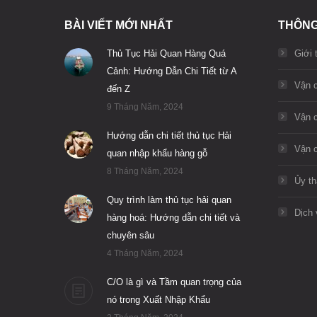
BÀI VIẾT MỚI NHẤT
THÔNG
Thủ Tục Hải Quan Hàng Quá
Giới 
Cảnh: Hướng Dẫn Chi Tiết từ A
Vận 
đến Z
9 Tháng Năm, 2024
Vận 
Hướng dẫn chi tiết thủ tục Hải
Vận 
quan nhập khẩu hàng gỗ
8 Tháng Năm, 2024
Ủy th
Quy trình làm thủ tục hải quan
Dịch 
hàng hoá: Hướng dẫn chi tiết và
chuyên sâu
4 Tháng Năm, 2024
C/O là gì và Tầm quan trọng của
nó trong Xuất Nhập Khẩu