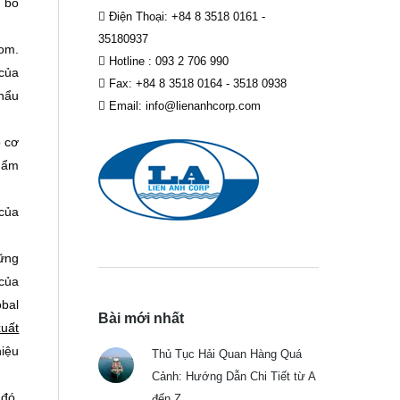
g bố
Điện Thoại: +84 8 3518 0161 -
35180937
com.
Hotline : 093 2 706 990
của
Fax: +84 8 3518 0164 - 3518 0938
khẩu
Email: info@lienanhcorp.com
ó cơ
phẩm
 của
hững
 của
bal
Bài mới nhất
xuất
hiệu
Thủ Tục Hải Quan Hàng Quá
Cảnh: Hướng Dẫn Chi Tiết từ A
 đó,
đến Z