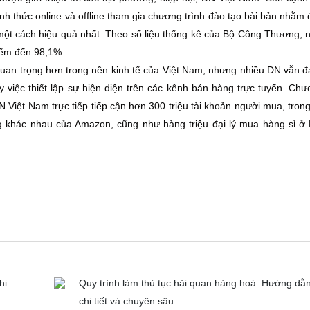
nh thức online và offline tham gia chương trình đào tạo bài bản nhằm
một cách hiệu quả nhất. Theo số liệu thống kê của Bộ Công Thương,
iếm đến 98,1%.
quan trọng hơn trong nền kinh tế của Việt Nam, nhưng nhiều DN vẫn 
y việc thiết lập sự hiện diện trên các kênh bán hàng trực tuyến. Ch
N Việt Nam trực tiếp tiếp cận hơn 300 triệu tài khoản người mua, tron
ng khác nhau của Amazon, cũng như hàng triệu đại lý mua hàng sỉ ở
hi
Quy trình làm thủ tục hải quan hàng hoá: Hướng dẫ
chi tiết và chuyên sâu