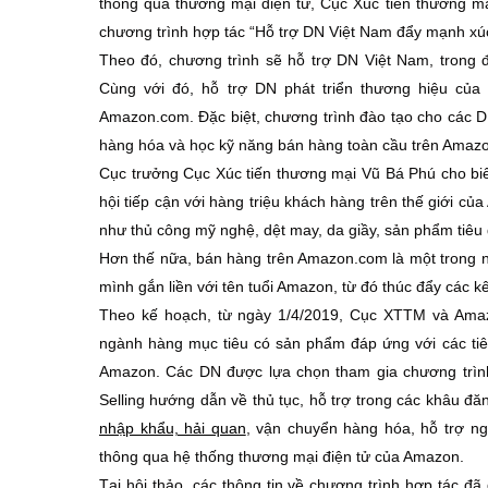
thông qua thương mại điện tử, Cục Xúc tiến thương 
chương trình hợp tác “Hỗ trợ DN Việt Nam đẩy mạnh xúc
Theo đó, chương trình sẽ hỗ trợ DN Việt Nam, trong đ
Cùng với đó, hỗ trợ DN phát triển thương hiệu củ
Amazon.com. Đặc biệt, chương trình đào tạo cho các D
hàng hóa và học kỹ năng bán hàng toàn cầu trên Amaz
Cục trưởng Cục Xúc tiến thương mại Vũ Bá Phú cho bi
hội tiếp cận với hàng triệu khách hàng trên thế giới củ
như thủ công mỹ nghệ, dệt may, da giầy, sản phẩm tiê
Hơn thế nữa, bán hàng trên Amazon.com là một trong 
mình gắn liền với tên tuổi Amazon, từ đó thúc đẩy các kê
Theo kế hoạch, từ ngày 1/4/2019, Cục XTTM và Amazo
ngành hàng mục tiêu có sản phẩm đáp ứng với các ti
Amazon. Các DN được lựa chọn tham gia chương trìn
Selling hướng dẫn về thủ tục, hỗ trợ trong các khâu đ
nhập khẩu, hải quan
, vận chuyển hàng hóa, hỗ trợ ng
thông qua hệ thống thương mại điện tử của Amazon.
Tại hội thảo, các thông tin về chương trình hợp tác đã