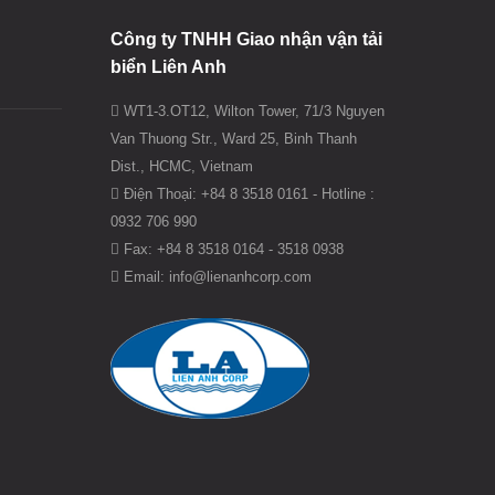
Công ty TNHH Giao nhận vận tải
biển Liên Anh
WT1-3.OT12, Wilton Tower, 71/3 Nguyen
Van Thuong Str., Ward 25, Binh Thanh
Dist., HCMC, Vietnam
Điện Thoại: +84 8 3518 0161 - Hotline :
0932 706 990
Fax: +84 8 3518 0164 - 3518 0938
Email: info@lienanhcorp.com
Find us on: