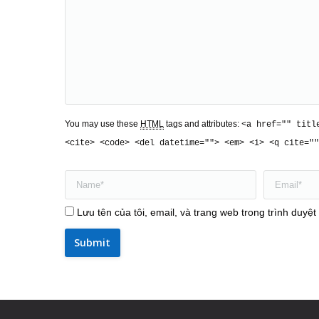
You may use these
HTML
tags and attributes:
<a href="" titl
<cite> <code> <del datetime=""> <em> <i> <q cite=""
Name *
Email *
Lưu tên của tôi, email, và trang web trong trình duyệt 
Submit