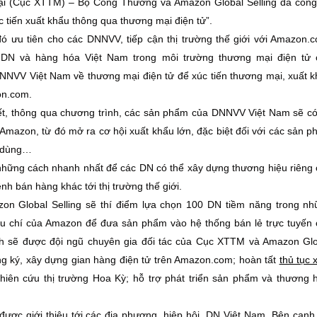
mại (Cục XTTM) – Bộ Công Thương và Amazon Global Selling đã côn
 tiến xuất khẩu thông qua thương mại điện tử”.
ó ưu tiên cho các DNNVV, tiếp cận thị trường thế giới với Amazon.
a DN và hàng hóa Việt Nam trong môi trường thương mại điện tử 
NNVV Việt Nam về thương mại điện tử để xúc tiến thương mại, xuất 
on.com.
ết, thông qua chương trình, các sản phẩm của DNNVV Việt Nam sẽ c
a Amazon, từ đó mở ra cơ hội xuất khẩu lớn, đặc biệt đối với các sản 
u dùng…
những cách nhanh nhất để các DN có thể xây dựng thương hiệu riêng
nh bán hàng khác tới thị trường thế giới.
n Global Selling sẽ thí điểm lựa chọn 100 DN tiềm năng trong n
êu chí của Amazon để đưa sản phẩm vào hệ thống bán lẻ trực tuyến
h sẽ được đội ngũ chuyên gia đối tác của Cục XTTM và Amazon Glo
ăng ký, xây dựng gian hàng điện tử trên Amazon.com; hoàn tất
thủ tục 
hiên cứu thị trường Hoa Kỳ; hỗ trợ phát triển sản phẩm và thương 
 được giới thiệu tới các địa phương, hiệp hội, DN Việt Nam. Bên cạnh