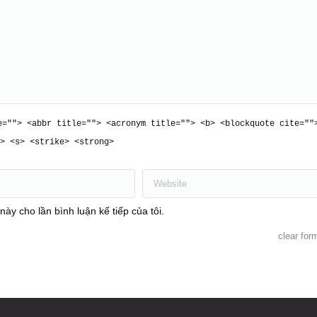
e=""> <abbr title=""> <acronym title=""> <b> <blockquote cite=""
> <s> <strike> <strong>
Website
này cho lần bình luận kế tiếp của tôi.
clear for