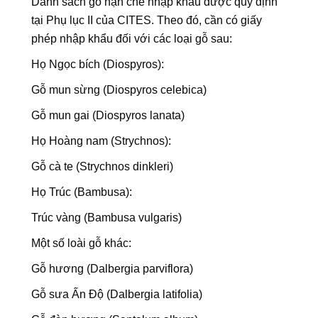
Danh sách gỗ hạn chế nhập khẩu được quy định
tại Phụ lục II của CITES. Theo đó, cần có giấy
phép nhập khẩu đối với các loại gỗ sau:
Họ Ngọc bích (Diospyros):
Gỗ mun sừng (Diospyros celebica)
Gỗ mun gai (Diospyros lanata)
Họ Hoàng nam (Strychnos):
Gỗ cà te (Strychnos dinkleri)
Họ Trúc (Bambusa):
Trúc vàng (Bambusa vulgaris)
Một số loài gỗ khác:
Gỗ hương (Dalbergia parviflora)
Gỗ sưa Ấn Độ (Dalbergia latifolia)