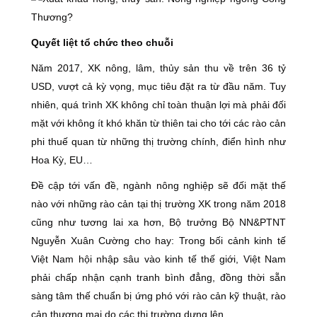
Quyết liệt tổ chức theo chuỗi
Năm 2017, XK nông, lâm, thủy sản thu về trên 36 tỷ
USD, vượt cả kỳ vọng, mục tiêu đặt ra từ đầu năm. Tuy
nhiên, quá trình XK không chỉ toàn thuận lợi mà phải đối
mặt với không ít khó khăn từ thiên tai cho tới các rào cản
phi thuế quan từ những thị trường chính, điển hình như
Hoa Kỳ, EU…
Đề cập tới vấn đề, ngành nông nghiệp sẽ đối mặt thế
nào với những rào cản tại thị trường XK trong năm 2018
cũng như tương lai xa hơn, Bộ trưởng Bộ NN&PTNT
Nguyễn Xuân Cường cho hay: Trong bối cảnh kinh tế
Việt Nam hội nhập sâu vào kinh tế thế giới, Việt Nam
phải chấp nhận cạnh tranh bình đẳng, đồng thời sẵn
sàng tâm thế chuẩn bị ứng phó với rào cản kỹ thuật, rào
cản thương mại do các thị trường dựng lên.