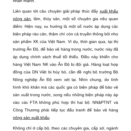
nhấn mạnh.
Liên quan tới câu chuyện giải pháp thúc đẩy
xuất khẩu
nông sản
,
lâm, thủy sản, một số chuyên gia nêu quan
điểm: Hiện nay, xu hướng là một số nước áp dụng các
biện pháp rào cản, thậm chí còn cả truyền thông bôi nhọ
sản phẩm XK của Việt Nam. Ví dụ, thời gian qua, tại thị
trường Ấn Độ, để bảo vệ hàng trong nước, nước này đã
áp dụng chính sách thuế tối thiểu. Điều này khiến cho
hàng Việt Nam NK vào Ấn Độ bị đội giá. Hàng loạt hợp
đồng của DN Việt bị hủy bỏ, cần đề nghị bộ trưởng Bộ
Nông nghiệp Ấn Độ xem xét lại. Nhìn chung, do tình
hình khó khăn mà các quốc gia có biện pháp để bảo vệ
sản xuất trong nước, song nếu những biện pháp này áp
vào các FTA không phù hợp thì hai bộ: NN&PTNT và
Công Thương phải tiếp tục đấu tranh để bảo vệ hàng
nông sản xuất khẩu
.
Không chỉ ở cấp bộ, theo các chuyên gia, cấp sở, ngành