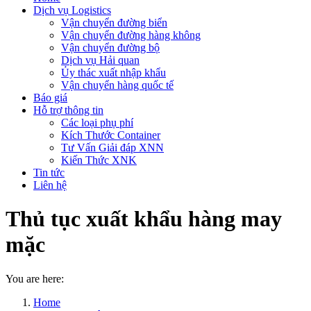
Dịch vụ Logistics
Vận chuyển đường biển
Vận chuyển đường hàng không
Vận chuyển đường bộ
Dịch vụ Hải quan
Ủy thác xuất nhập khẩu
Vận chuyển hàng quốc tế
Báo giá
Hỗ trợ thông tin
Các loại phụ phí
Kích Thước Container
Tư Vấn Giải đáp XNN
Kiến Thức XNK
Tin tức
Liên hệ
Thủ tục xuất khẩu hàng may
mặc
You are here:
Home