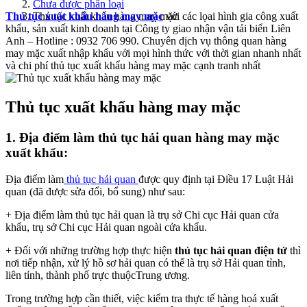
Chưa được phân loại
Thủ tục xuất khẩu hàng may mặc
Thủ tục xuất khẩu hàng may mặc
với các lọai hình gia công xuất
khẩu, sản xuất kinh doanh tại Công ty giao nhận vận tải biển Liên
Anh – Hotline : 0932 706 990. Chuyên dịch vụ thông quan hàng
may mặc xuất nhập khẩu với mọi hình thức với thời gian nhanh nhất
và chi phí thủ tục xuất khẩu hàng may mặc cạnh tranh nhất
Thủ tục xuất khẩu hàng may mặc
1. Địa điểm làm thủ tục hải quan hàng may mặc
xuất khẩu:
Địa điểm làm
thủ tục hải quan
được quy định tại Điều 17 Luật Hải
quan (đã được sửa đổi, bổ sung) như sau:
+ Địa điểm làm thủ tục hải quan là trụ sở Chi cục Hải quan cửa
khẩu, trụ sở Chi cục Hải quan ngoài cửa khẩu.
+ Đối với những trường hợp thực hiện
thủ tục hải quan điện tử
thì
nơi tiếp nhận, xử lý hồ sơ hải quan có thể là trụ sở Hải quan tỉnh,
liên tỉnh, thành phố trực thuộcTrung ương.
Trong trường hợp cần thiết, việc kiểm tra thực tế hàng hoá xuất