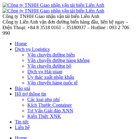
Công ty TNHH Giao nhận vận tải biển Liên Anh
Công ty Liên Anh vận đơn đường biển hàng đầu, liên hệ ngay –
Điện Thoại: +84 8 3518 0161 – 35180937 – Hotline : 093 2 706
990
Home
Dịch vụ Logistics
Vận chuyển đường biển
Vận chuyển đường hàng không
Vận chuyển đường bộ
Dịch vụ Hải quan
Ủy thác xuất nhập khẩu
Vận chuyển hàng quốc tế
Báo giá
Hỗ trợ thông tin
Các loại phụ phí
Kích Thước Container
Tư Vấn Giải đáp XNN
Kiến Thức XNK
Tin tức
Liên hệ
Home