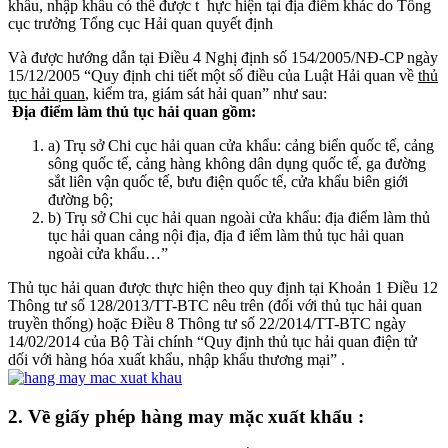
khẩu, nhập khẩu có thể được t hực hiện tại địa điểm khác do Tổng
cục trưởng Tổng cục Hải quan quyết định
Và được hướng dẫn tại Điều 4 Nghị định số 154/2005/NĐ-CP ngày
15/12/2005 “Quy định chi tiết một số điều của Luật Hải quan về
thủ
tục hải quan
, kiểm tra, giám sát hải quan” như sau:
Địa điểm làm thủ tục hải quan gồm:
a) Trụ sở Chi cục hải quan cửa khẩu: cảng biển quốc tế, cảng
sông quốc tế, cảng hàng không dân dụng quốc tế, ga đường
sắt liên vận quốc tế, bưu điện quốc tế, cửa khẩu biên giới
đường bộ;
b) Trụ sở Chi cục hải quan ngoài cửa khẩu: địa điểm làm thủ
tục hải quan cảng nội địa, địa đ iểm làm thủ tục hải quan
ngoài cửa khẩu…”
Thủ tục hải quan được thực hiện theo quy định tại Khoản 1 Điều 12
Thông tư số 128/2013/TT-BTC nêu trên (đối với thủ tục hải quan
truyền thống) hoặc Điều 8 Thông tư số 22/2014/TT-BTC ngày
14/02/2014 của Bộ Tài chính “Quy định thủ tục hải quan điện tử
dối với hàng hóa xuất khẩu, nhập khẩu thương mại” .
2. Về giấy phép hàng may mặc xuất khẩu :