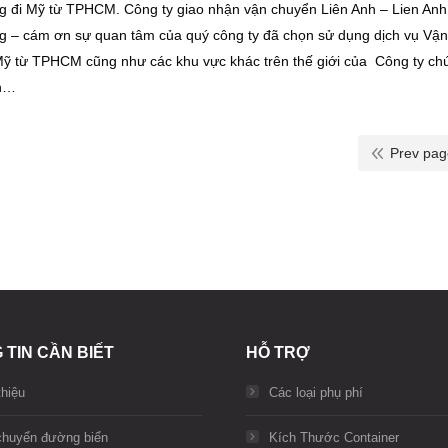
g đi Mỹ từ TPHCM. Công ty giao nhận vận chuyển Liên Anh – Lien Anh
g – cám ơn sự quan tâm của quý công ty đã chọn sử dụng dịch vụ Vận
Mỹ từ TPHCM cũng như các khu vực khác trên thế giới của Công ty ch
an…
Prev pa
 TIN CẦN BIẾT
HỖ TRỢ
thiệu
Các loại phụ phí
chuyển đường biển
Kích Thước Container