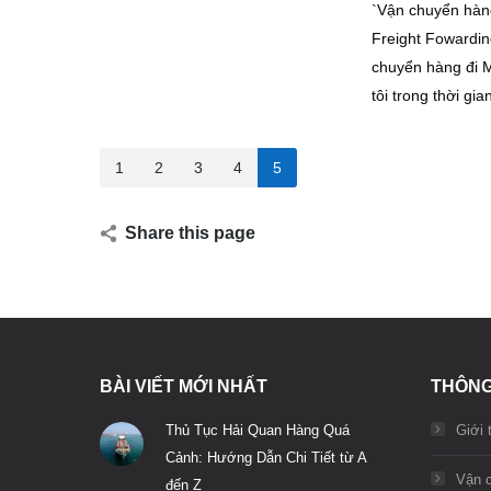
`Vận chuyển hàn
Freight Fowardin
chuyển hàng đi 
tôi trong thời gi
1
2
3
4
5
Share this page
BÀI VIẾT MỚI NHẤT
THÔNG
Thủ Tục Hải Quan Hàng Quá
Giới 
Cảnh: Hướng Dẫn Chi Tiết từ A
Vận 
đến Z