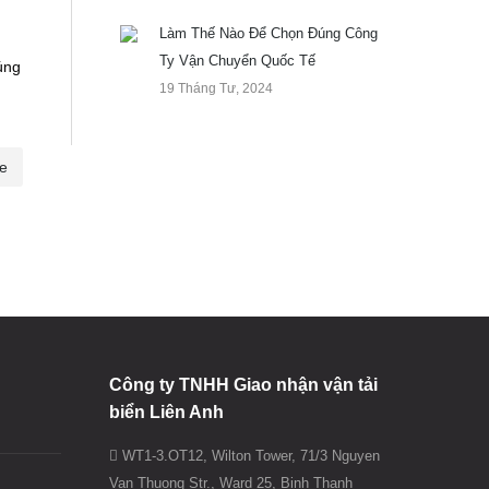
Làm Thế Nào Để Chọn Đúng Công
Ty Vận Chuyển Quốc Tế
úng
19 Tháng Tư, 2024
ge
Công ty TNHH Giao nhận vận tải
biển Liên Anh
WT1-3.OT12, Wilton Tower, 71/3 Nguyen
Van Thuong Str., Ward 25, Binh Thanh