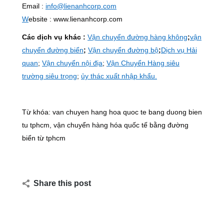
Email :
info@lienanhcorp.com
W
ebsite : www.lienanhcorp.com
Các dịch vụ khác :
Vận chuyển đường hàng không
;
vận
chuyển đường biển
;
Vận chuyển đường bộ
;
Dịch vụ Hải
quan
;
Vận chuyển nội địa
;
Vận Chuyển Hàng siêu
trường siêu trọng
;
ủy thác xuất nhập khẩu.
Từ khóa: van chuyen hang hoa quoc te bang duong bien
tu tphcm, vận chuyển hàng hóa quốc tế bằng đường
biển từ tphcm
Share this post